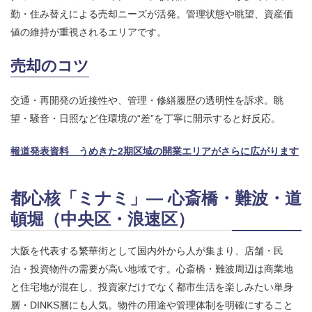
勤・住み替えによる売却ニーズが活発。管理状態や眺望、資産価
値の維持が重視されるエリアです。
売却のコツ
交通・再開発の近接性や、管理・修繕履歴の透明性を訴求。眺
望・騒音・日照など住環境の“差”を丁寧に開示すると好反応。
報道発表資料 うめきた2期区域の開業エリアがさらに広がります
都心核「ミナミ」― 心斎橋・難波・道
頓堀（中央区・浪速区）
大阪を代表する繁華街として国内外から人が集まり、店舗・民
泊・投資物件の需要が高い地域です。心斎橋・難波周辺は商業地
と住宅地が混在し、投資家だけでなく都市生活を楽しみたい単身
層・DINKS層にも人気。物件の用途や管理体制を明確にすること