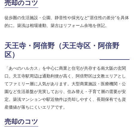
売却のコツ
徒歩圏の生活施設・公園、静音性や採光など“居住性の差分”を具体
的に。築浅は相場連動、築古はリフォーム余地を併記。
天王寺・阿倍野（天王寺区・阿倍野
区）
「あべのハルカス」を中心に商業と住宅が共存する南大阪の玄関
口。天王寺駅周辺は通勤利便が高く、阿倍野区は文教エリアとし
てファミリー層に人気があります。大型商業施設・医療機関・公
園など生活基盤が充実しており、住み替え・子育て層の需要が安
定。築浅マンションや駅近物件は売却しやすく、長期保有でも資
産価値が落ちにくいエリアです。
売却のコツ