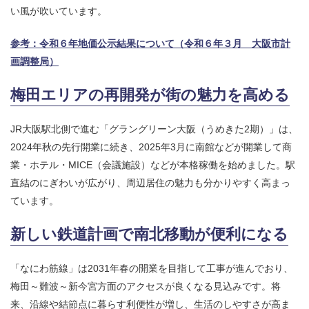
い風が吹いています。
参考：令和６年地価公示結果について（令和６年３月 大阪市計
画調整局）
梅田エリアの再開発が街の魅力を高める
JR大阪駅北側で進む「グラングリーン大阪（うめきた2期）」は、
2024年秋の先行開業に続き、2025年3月に南館などが開業して商
業・ホテル・MICE（会議施設）などが本格稼働を始めました。駅
直結のにぎわいが広がり、周辺居住の魅力も分かりやすく高まっ
ています。
新しい鉄道計画で南北移動が便利になる
「なにわ筋線」は2031年春の開業を目指して工事が進んでおり、
梅田～難波～新今宮方面のアクセスが良くなる見込みです。将
来、沿線や結節点に暮らす利便性が増し、生活のしやすさが高ま