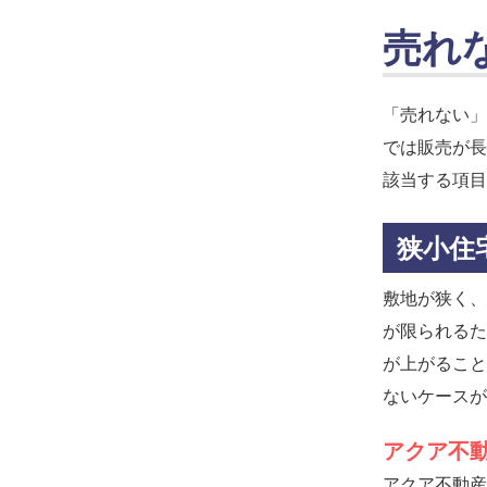
売れ
「売れない」
では販売が長
該当する項目
狭小住
敷地が狭く、
が限られるた
が上がること
ないケースが
アクア不
アクア不動産