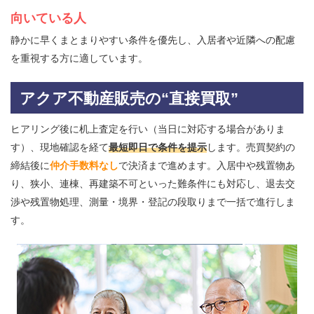
向いている人
静かに早くまとまりやすい条件を優先し、入居者や近隣への配慮
を重視する方に適しています。
アクア不動産販売の“直接買取”
ヒアリング後に机上査定を行い（当日に対応する場合がありま
す）、現地確認を経て
最短即日で条件を提示
します。売買契約の
締結後に
仲介手数料なし
で決済まで進めます。入居中や残置物あ
り、狭小、連棟、再建築不可といった難条件にも対応し、退去交
渉や残置物処理、測量・境界・登記の段取りまで一括で進行しま
す。