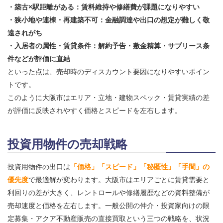
・築古×駅距離がある：賃料維持や修繕費が課題になりやすい
・狭小地や連棟・再建築不可：金融調達や出口の想定が難しく敬
遠されがち
・入居者の属性・賃貸条件：解約予告・敷金精算・サブリース条
件などが評価に直結
といった点は、売却時のディスカウント要因になりやすいポイン
トです。
このように大阪市はエリア・立地・建物スペック・賃貸実績の差
が評価に反映されやすく価格とスピードを左右します。
投資用物件の売却戦略
投資用物件の出口は
「価格」「スピード」「秘匿性」「手間」の
優先度
で最適解が変わります。大阪市はエリアごとに賃貸需要と
利回りの差が大きく、レントロールや修繕履歴などの資料整備が
売却速度と価格を左右します。一般公開の仲介・投資家向けの限
定募集・アクア不動産販売の直接買取という三つの戦略を、状況