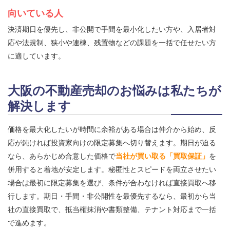
向いている人
決済期日を優先し、非公開で手間を最小化したい方や、入居者対
応や法規制、狭小や連棟、残置物などの課題を一括で任せたい方
に適しています。
大阪の不動産売却のお悩みは私たちが
解決します
価格を最大化したいが時間に余裕がある場合は仲介から始め、反
応が鈍ければ投資家向けの限定募集へ切り替えます。期日が迫る
なら、あらかじめ合意した価格で
当社が買い取る「買取保証」
を
併用すると着地が安定します。秘匿性とスピードを両立させたい
場合は最初に限定募集を選び、条件が合わなければ直接買取へ移
行します。期日・手間・非公開性を最優先するなら、最初から当
社の直接買取で、抵当権抹消や書類整備、テナント対応まで一括
で進めます。